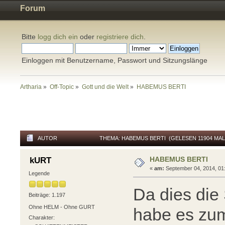
Forum
Bitte
logg dich ein
oder
registriere dich
.
Einloggen mit Benutzername, Passwort und Sitzungslänge
Artharia
»
Off-Topic
»
Gott und die Welt
»
HABEMUS BERTI
AUTOR
THEMA: HABEMUS BERTI (GELESEN 11904 MAL
HABEMUS BERTI
kURT
«
am:
September 04, 2014, 01:
Legende
Da dies die 
Beiträge: 1.197
Ohne HELM - Ohne GURT
habe es zu
Charakter: