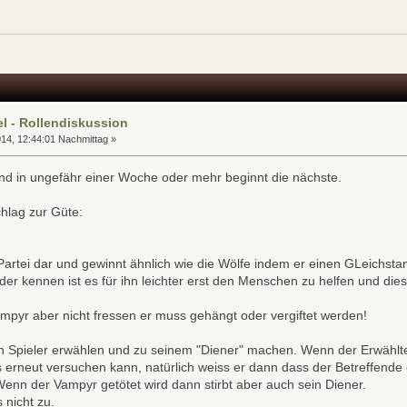
l - Rollendiskussion
14, 12:44:01 Nachmittag »
und in ungefähr einer Woche oder mehr beginnt die nächste.
chlag zur Güte:
e Partei dar und gewinnt ähnlich wie die Wölfe indem er einen GLeichstan
der kennen ist es für ihn leichter erst den Menschen zu helfen und d
pyr aber nicht fressen er muss gehängt oder vergiftet werden!
n Spieler erwählen und zu seinem "Diener" machen. Wenn der Erwählte 
 erneut versuchen kann, natürlich weiss er dann dass der Betreffende e
Wenn der Vampyr getötet wird dann stirbt aber auch sein Diener.
 nicht zu.