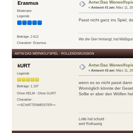
Antw:Das Werwolfspie
Erasmus
«
Antwort #1 am:
März 11, 20
Moderator
Legende
Passt nicht ganz ins Spiel, 
Beiträge: 2.612
Wo die Gier hinlangt, hat Mäßigun
Charakter: Erasmus
ANTW:DAS WERWOLFSPIEL - ROLLENDISKUSSION
Antw:Das Werwolfspie
kURT
«
Antwort #2 am:
März 11, 20
Legende
wenn es so nicht passt dann 
Beiträge: 1.197
Womöglich könnte der Gesetzl
Ohne HELM - Ohne GURT
Sollte er aber den Wölfen he
Charakter:
++SCHATTENMEISTER++
Lotte hat schuld :
weil Rothaarig