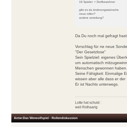
19 Spieler: + Dorfbewohner
gibt es da änderungswünsche
neue rollen?
andere verteilung?
Da Du noch mal gefragt hast 
Vorschlag für ne neue Sonder
"Der Gesetzlose"
Sein Spielziel: eigenes Übe
um automatisch mitzugewinn
Menschen gewonnen haben
Seine Fähigkeit: Einmalige 
wissen aber alle dass er der 
Er ist Nachts unterwegs.
Lotte hat schuld :
weil Rothaarig
Antw:Das Werwolfspiel - Rollendiskussion