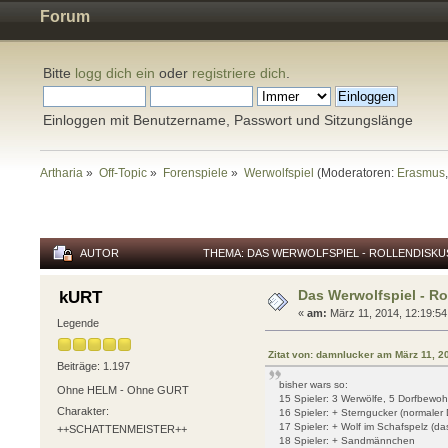
Forum
Bitte
logg dich ein
oder
registriere dich
.
Einloggen mit Benutzername, Passwort und Sitzungslänge
Artharia
»
Off-Topic
»
Forenspiele
»
Werwolfspiel
(Moderatoren:
Erasmus
AUTOR
THEMA: DAS WERWOLFSPIEL - ROLLENDISKU
Das Werwolfspiel - R
kURT
«
am:
März 11, 2014, 12:19:54
Legende
Zitat von: damnlucker am März 11, 2
Beiträge: 1.197
bisher wars so:
Ohne HELM - Ohne GURT
15 Spieler: 3 Werwölfe, 5 Dorfbewoh
Charakter:
16 Spieler: + Sterngucker (normaler
17 Spieler: + Wolf im Schafspelz (d
++SCHATTENMEISTER++
18 Spieler: + Sandmännchen