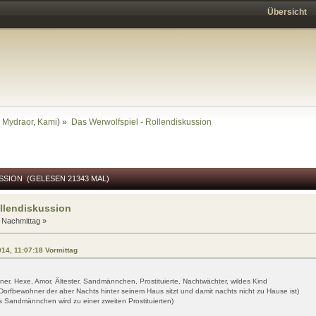
Übersicht
,
Mydraor
,
Kami
) »
Das Werwolfspiel - Rollendiskussion
SSION (GELESEN 21343 MAL)
ollendiskussion
 Nachmittag »
014, 11:07:18 Vormittag
ner, Hexe, Amor, Ältester, Sandmännchen, Prostituierte, Nachtwächter, wildes Kind
 Dorfbewohner der aber Nachts hinter seinem Haus sitzt und damit nachts nicht zu Hause ist)
as Sandmännchen wird zu einer zweiten Prostituierten)