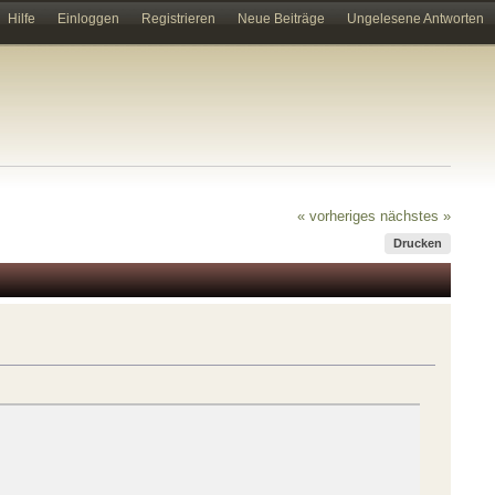
Hilfe
Einloggen
Registrieren
Neue Beiträge
Ungelesene Antworten
« vorheriges
nächstes »
Drucken