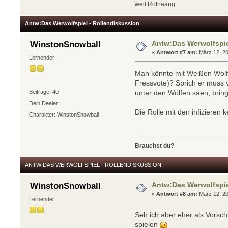
weil Rothaarig
Antw:Das Werwolfspiel - Rollendiskussion
Antw:Das Werwolfspie
WinstonSnowball
«
Antwort #7 am:
März 12, 20
Lernender
Man könnte mit Weißen Wolf (
Fressvote)? Sprich er muss 
Beiträge: 40
unter den Wölfen säen, brin
Dein Dealer
Die Rolle mit den infizieren 
Charakter: WinstonSnowball
Brauchst du?
ANTW:DAS WERWOLFSPIEL - ROLLENDISKUSSION
Antw:Das Werwolfspie
WinstonSnowball
«
Antwort #8 am:
März 12, 20
Lernender
Seh ich aber eher als Vorsch
spielen