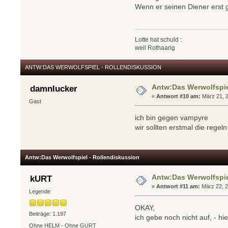
Wenn er seinen Diener erst 
Lotte hat schuld :
weil Rothaarig
ANTW:DAS WERWOLFSPIEL - ROLLENDISKUSSION
Antw:Das Werwolfspie
damnlucker
«
Antwort #10 am:
März 21, 2
Gast
ich bin gegen vampyre
wir sollten erstmal die regel
Antw:Das Werwolfspiel - Rollendiskussion
Antw:Das Werwolfspie
kURT
«
Antwort #11 am:
März 22, 2
Legende
OKAY,
Beiträge: 1.197
ich gebe noch nicht auf, - hie
Ohne HELM - Ohne GURT