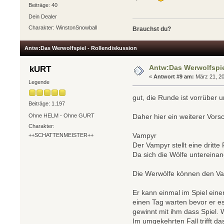
Beiträge: 40
Dein Dealer
Charakter: WinstonSnowball
Brauchst du?
Antw:Das Werwolfspiel - Rollendiskussion
Antw:Das Werwolfspie
kURT
«
Antwort #9 am:
März 21, 20
Legende
gut, die Runde ist vorrüber 
Beiträge: 1.197
Ohne HELM - Ohne GURT
Daher hier ein weiterer Vors
Charakter:
Vampyr
++SCHATTENMEISTER++
Der Vampyr stellt eine dritt
Da sich die Wölfe untereinan
Die Werwölfe können den Vam
Er kann einmal im Spiel eine
einen Tag warten bevor er es
gewinnt mit ihm dass Spiel. 
Im umgekehrten Fall trifft das