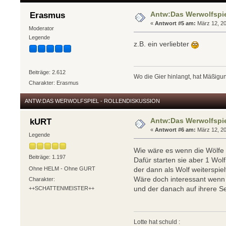
Antw:Das Werwolfspie
Erasmus
«
Antwort #5 am:
März 12, 20
Moderator
Legende
z.B. ein verliebter
Beiträge: 2.612
Wo die Gier hinlangt, hat Mäßigun
Charakter: Erasmus
ANTW:DAS WERWOLFSPIEL - ROLLENDISKUSSION
Antw:Das Werwolfspie
kURT
«
Antwort #6 am:
März 12, 20
Legende
Wie wäre es wenn die Wölfe -
Beiträge: 1.197
Dafür starten sie aber 1 Wo
Ohne HELM - Ohne GURT
der dann als Wolf weiterspiel
Wäre doch interessant wenn 
Charakter:
und der danach auf ihrere Se
++SCHATTENMEISTER++
Lotte hat schuld :