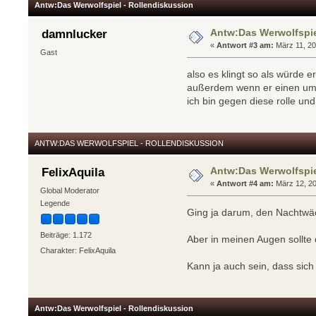
Antw:Das Werwolfspiel - Rollendiskussion
Antw:Das Werwolfspie
damnlucker
«
Antwort #3 am:
März 11, 20
Gast
also es klingt so als würde 
außerdem wenn er einen umbr
ich bin gegen diese rolle und
ANTW:DAS WERWOLFSPIEL - ROLLENDISKUSSION
Antw:Das Werwolfspie
FelixAquila
«
Antwort #4 am:
März 12, 20
Global Moderator
Legende
Ging ja darum, den Nachtwäch
Beiträge: 1.172
Aber in meinen Augen sollte 
Charakter: FelixAquila
Kann ja auch sein, dass sich
Antw:Das Werwolfspiel - Rollendiskussion