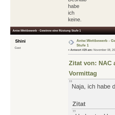
habe
ich
keine.
Antw:Wettbewerb - Gewinne eine Rüstung Stufe 1
Antw:Wettbewerb - G
Shini
Stufe 1
Gast
«
Antwort #29 am:
November 08, 201
Zitat von: NAC 
Vormittag
Naja, ich habe 
Zitat