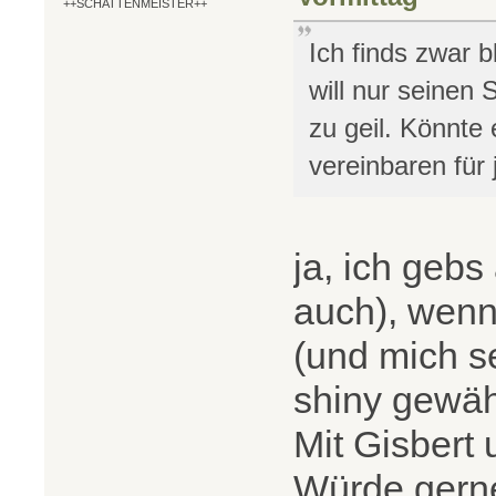
++SCHATTENMEISTER++
Ich finds zwar 
will nur seinen 
zu geil. Könnt
vereinbaren fü
ja, ich gebs
auch), wenn
(und mich se
shiny gewäh
Mit Gisbert
Würde gerne