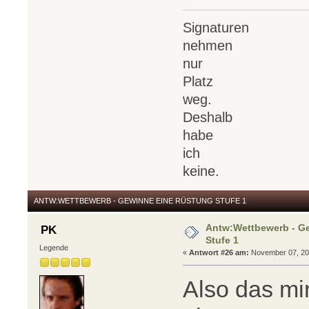
Signaturen
nehmen
nur
Platz
weg.
Deshalb
habe
ich
keine.
ANTW:WETTBEWERB - GEWINNE EINE RÜSTUNG STUFE 1
Antw:Wettbewerb - G
PK
Stufe 1
Legende
«
Antwort #26 am:
November 07, 201
Also das mir