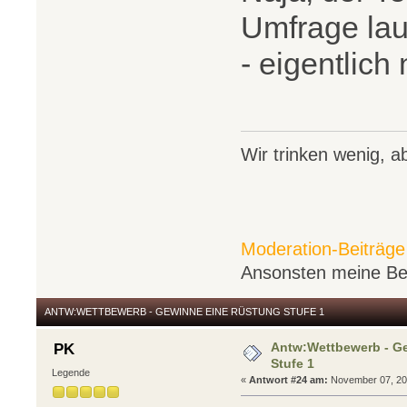
Umfrage laut
- eigentlich
Wir trinken wenig, ab
Moderation-Beiträge
Ansonsten meine Bei
ANTW:WETTBEWERB - GEWINNE EINE RÜSTUNG STUFE 1
Antw:Wettbewerb - G
PK
Stufe 1
Legende
«
Antwort #24 am:
November 07, 201