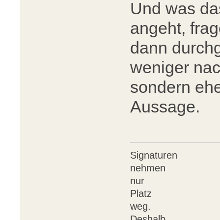
Und was da
angeht, fra
dann durchg
weniger nac
sondern ehe
Aussage.
Signaturen
nehmen
nur
Platz
weg.
Deshalb