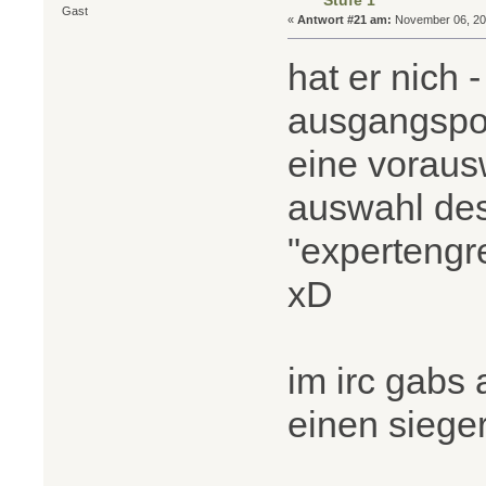
Stufe 1
Gast
«
Antwort #21 am:
November 06, 201
hat er nich 
ausgangspos
eine voraus
auswahl des 
"expertengre
xD
im irc gabs
einen siege