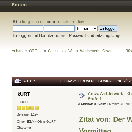
Forum
Bitte
logg dich ein
oder
registriere dich
.
Einloggen mit Benutzername, Passwort und Sitzungslänge
Artharia
»
Off-Topic
»
Gott und die Welt
»
Wettbewerb - Gewinne eine Rüs
AUTOR
THEMA: WETTBEWERB - GEWINNE EINE RÜST
Antw:Wettbewerb - G
kURT
Stufe 1
Legende
«
Antwort #15 am:
Oktober 31, 2013,
Beiträge: 1.197
Zitat von: Der 
Ohne HELM - Ohne GURT
Charakter:
Vormittag