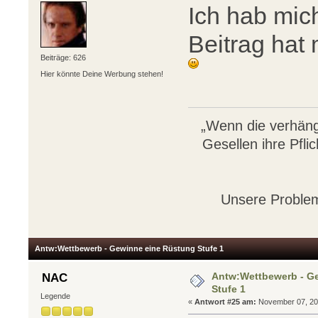
Ich hab mic
Beitrag hat 
Beiträge: 626
Hier könnte Deine Werbung stehen!
„Wenn die verhäng
Gesellen ihre Pflic
Unsere Problem
Antw:Wettbewerb - Gewinne eine Rüstung Stufe 1
Antw:Wettbewerb - G
NAC
Stufe 1
Legende
«
Antwort #25 am:
November 07, 201