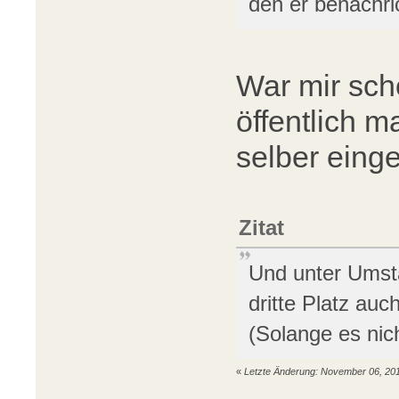
den er benachri
War mir scho
öffentlich ma
selber eing
Zitat
Und unter Umst
dritte Platz au
(Solange es nich
«
Letzte Änderung: November 06, 201