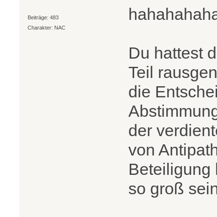
hahahahah
Beiträge: 483
Charakter: NAC
Du hattest d
Teil rausge
die Entsche
Abstimmung t
der verdien
von Antipathi
Beteiligung
so groß sei