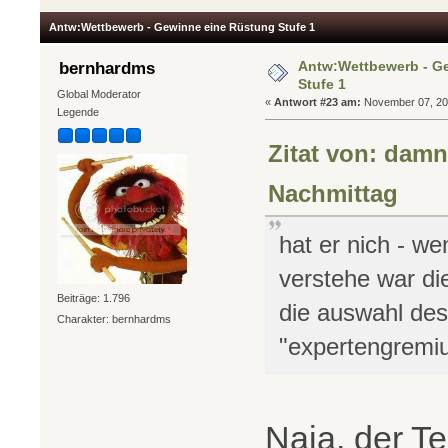
Antw:Wettbewerb - Gewinne eine Rüstung Stufe 1
Antw:Wettbewerb - G
bernhardms
Stufe 1
Global Moderator
«
Antwort #23 am:
November 07, 201
Legende
Zitat von: damn
Nachmittag
hat er nich - we
verstehe war di
Beiträge: 1.796
die auswahl des 
Charakter: bernhardms
"expertengremiu
Naja, der Te