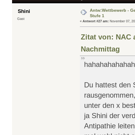
Antw:Wettbewerb - G
Shini
Stufe 1
Gast
«
Antwort #27 am:
November 07, 201
Zitat von: NAC 
Nachmittag
hahahahahaha
Du hattest den S
rausgenommen, 
unter den x bes
ja Shini der ver
Antipathie leite