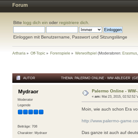
Forum
Bitte
logg dich ein
oder
registriere dich
.
Einloggen mit Benutzername, Passwort und Sitzungslänge
Artharia
»
Off-Topic
»
Forenspiele
»
Werwolfspiel
(Moderatoren:
Erasmus
AUTOR
THEMA: PALERMO ONLINE - WW-ABLEGER (GE
Palermo Online - WW-
Mydraor
«
am:
Mai 23, 2015, 02:52:52 V
Moderator
Legende
Moin, wie auch schon Era v
http://www.palermo-game.c
Beiträge: 708
Das ganze ist auch auf deut
Charakter: Mydraor