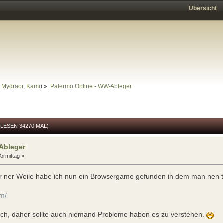
Übersicht
,
Mydraor
,
Kami
) »
Palermo Online - WW-Ableger
LESEN 34270 MAL)
Ableger
ormittag »
or ner Weile habe ich nun ein Browsergame gefunden in dem man nen 
om/
sch, daher sollte auch niemand Probleme haben es zu verstehen.