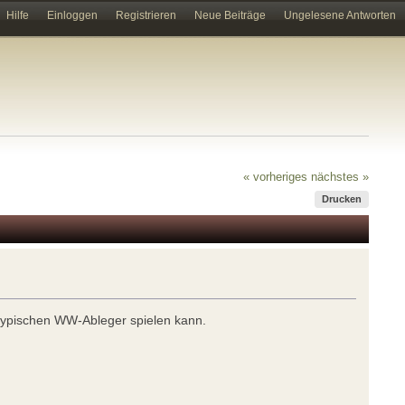
Hilfe
Einloggen
Registrieren
Neue Beiträge
Ungelesene Antworten
« vorheriges
nächstes »
Drucken
typischen WW-Ableger spielen kann.