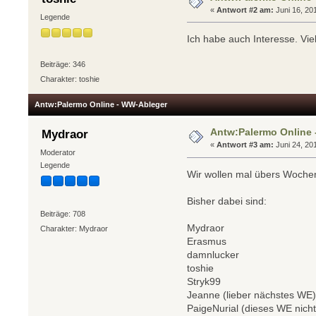
«
Antwort #2 am:
Juni 16, 20
Legende
Ich habe auch Interesse. Vie
Beiträge: 346
Charakter: toshie
Antw:Palermo Online - WW-Ableger
Antw:Palermo Online
Mydraor
«
Antwort #3 am:
Juni 24, 20
Moderator
Legende
Wir wollen mal übers Wochen
Bisher dabei sind:
Beiträge: 708
Mydraor
Charakter: Mydraor
Erasmus
damnlucker
toshie
Stryk99
Jeanne (lieber nächstes WE
PaigeNurial (dieses WE nicht