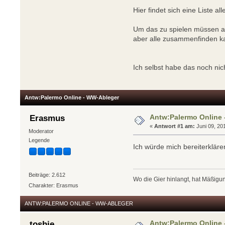
Hier findet sich eine Liste a
Um das zu spielen müssen an
aber alle zusammenfinden k
Ich selbst habe das noch nich
Antw:Palermo Online - WW-Ableger
Antw:Palermo Online
Erasmus
«
Antwort #1 am:
Juni 09, 20
Moderator
Legende
Ich würde mich bereiterkläre
Beiträge: 2.612
Wo die Gier hinlangt, hat Mäßigun
Charakter: Erasmus
ANTW:PALERMO ONLINE - WW-ABLEGER
Antw:Palermo Online
toshie