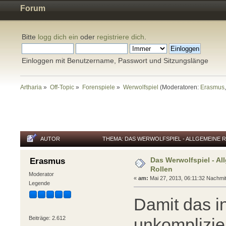
Forum
Bitte
logg dich ein
oder
registriere dich
.
Einloggen mit Benutzername, Passwort und Sitzungslänge
Artharia
»
Off-Topic
»
Forenspiele
»
Werwolfspiel
(Moderatoren:
Erasmus
AUTOR
THEMA: DAS WERWOLFSPIEL - ALLGEMEINE 
Das Werwolfspiel - A
Erasmus
Rollen
Moderator
«
am:
Mai 27, 2013, 06:11:32 Nachmit
Legende
Damit das in
Beiträge: 2.612
unkomplizier