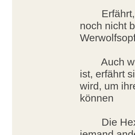
Erfährt, so
noch nicht b
Werwolfsop
Auch wenn 
ist, erfährt
wird, um ih
können
Die Hexe e
jemand ande