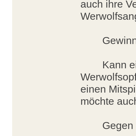
auch ihre V
Werwolfsangr
Gewinnt m
Kann einm
Werwolfsopf
einen Mitspi
möchte auch
Gegen ihr G