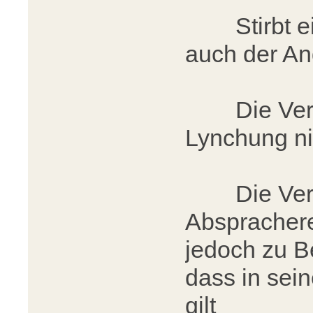
Stirbt ein 
auch der A
Die Verlie
Lynchung n
Die Verlie
Abspracherec
jedoch zu B
dass in sei
gilt