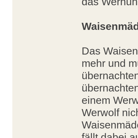
das Werhuh
Waisenmä
Das Waisen
mehr und m
übernachten
übernachten
einem Werwo
Werwolf nich
Waisenmädc
fällt dabei 