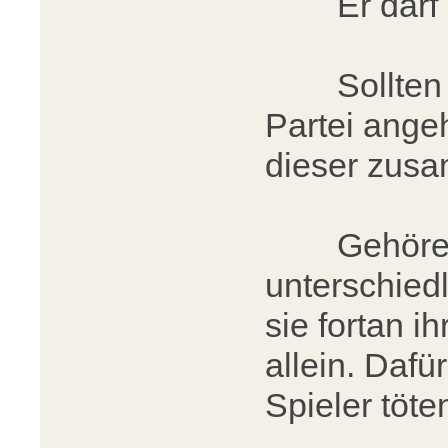
Er darf au
Sollten be
Partei angeh
dieser zus
Gehören d
unterschiedl
sie fortan i
allein. Dafü
Spieler töte