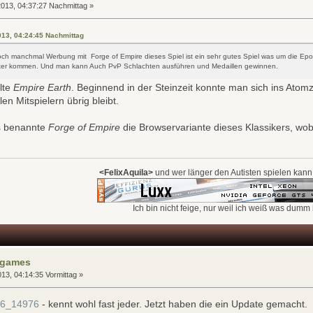
013, 04:37:27 Nachmittag »
2013, 04:24:45 Nachmittag
ch manchmal Werbung mit Forge of Empire dieses Spiel ist ein sehr gutes Spiel was um die E
italter kommen. Und man kann Auch PvP Schlachten ausführen und Medaillen gewinnen.
lte
Empire Earth
. Beginnend in der Steinzeit konnte man sich ins Atom
len Mitspielern übrig bleibt.
as benannte
Forge of Empire
die Browservariante dieses Klassikers, wo
<FelixAquila>
und wer länger den Autisten spielen kann
Ich bin nicht feige, nur weil ich weiß was dumm i
rgames
013, 04:14:35 Vormittag »
de6_14976
- kennt wohl fast jeder. Jetzt haben die ein Update gemacht.