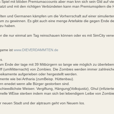
ives Spiel mit blöden Premiumaccounts aber man knn sich sein Gld auf vi
atzt und mit den richtigen Verbündeten kann man Premiumspilern di
elten und Germanen kämpfen um die Vorherrschaft auf einer simulierten
um zu gewinnen. Es gibt auch eine menge Artefakte die gegen Ende d
 zu haben.
er die nur einmal am Tag reinschauen können oder es mit SimCity verwec
game ist
www.DIEVERDAMMTEN.de
s.
 am Ende der tage mit 39 Mitbürgern so lange wie möglich zu überleben
riff (umMitternacht) von Zombies. Die Zombies werden immer zahlreich
eikamente aufgerieben oder hergestellt werden.
emente wie bei Artharia (zumBeisp. Hüttenbau).
ern enedet wenn alle Bürger gestorben sind.
hieedlichste Weisen: Vergiftung, Hängung(Volksjustiz), Ghul (infizierte
tionelle WEise sterben indem man sich bei lebendigem Leibe von Zombies
r neuen Stadt und der alptraum geht von Neuem los.