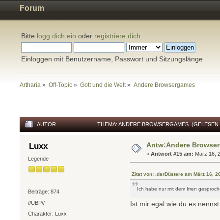
Forum
Bitte
logg dich ein
oder
registriere dich
.
Einloggen mit Benutzername, Passwort und Sitzungslänge
Artharia
»
Off-Topic
»
Gott und die Welt
»
Andere Browsergames
AUTOR
THEMA: ANDERE BROWSERGAMES (GELESEN 1
Antw:Andere Browse
Luxx
«
Antwort #15 am:
März 16, 2
Legende
Zitat von: .derDüstere am März 16, 
Ich habe nur mit dem Irren gesproc
Beiträge: 874
Ist mir egal wie du es nenns
//UBP//
Charakter: Luxx