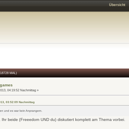
Übersicht
8728 MAL)
rgames
013, 04:19:52 Nachmittag »
2013, 03:52:09 Nachmittag
hen und es war kein Anprangern.
t. Ihr beide (Freeedom UND du) diskutiert komplett am Thema vorbei.