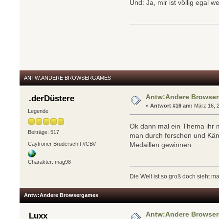
Und: Ja, mir ist völlig ega
ANTW:ANDERE BROWSERGAMES
Antw:Andere Browse
.derDüstere
«
Antwort #16 am:
März 16, 2
Legende
Ok dann mal ein Thema ihr m
Beiträge: 517
man durch forschen und Kämp
Caytroner Bruderschft //CB//
Medaillen gewinnen.
Charakter: mag98
Die Welt ist so groß doch sieht ma
Antw:Andere Browsergames
Antw:Andere Browse
Luxx