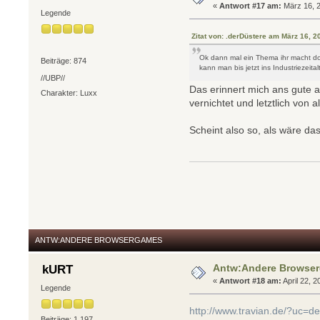
«
Antwort #17 am:
März 16, 2
Legende
Zitat von: .derDüstere am März 16, 
Ok dann mal ein Thema ihr macht do
Beiträge: 874
kann man bis jetzt ins Industrieze
//UBP//
Das erinnert mich ans gute a
Charakter: Luxx
vernichtet und letztlich von al
Scheint also so, als wäre d
ANTW:ANDERE BROWSERGAMES
Antw:Andere Browse
kURT
«
Antwort #18 am:
April 22, 2
Legende
http://www.travian.de/?uc=
Beiträge: 1.197