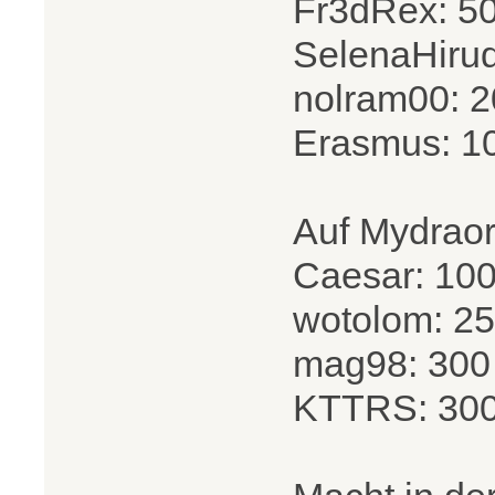
Fr3dRex: 5
SelenaHiru
nolram00: 
Erasmus: 1
Auf Mydraor
Caesar: 10
wotolom: 2
mag98: 300
KTTRS: 30