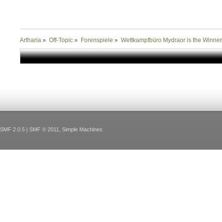
Artharia
»
Off-Topic
»
Forenspiele
»
Wettkampfbüro Mydraor is the Winne
SMF 2.0.5
|
SMF © 2011
,
Simple Machines