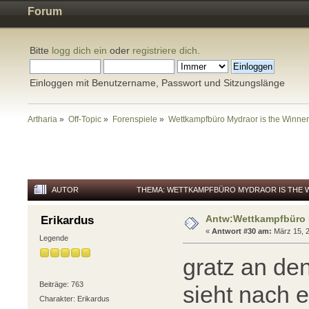
Forum
Bitte
logg dich ein
oder
registriere dich
.
Einloggen mit Benutzername, Passwort und Sitzungslänge
Artharia
»
Off-Topic
»
Forenspiele
»
Wettkampfbüro Mydraor is the Winne
AUTOR
THEMA: WETTKAMPFBÜRO MYDRAOR IS THE W
Antw:Wettkampfbüro M
Erikardus
«
Antwort #30 am:
März 15, 2
Legende
gratz an den
Beiträge: 763
sieht nach 
Charakter: Erikardus