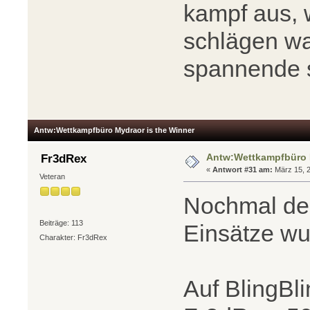
kampf aus, 
schlägen wa
spannende s
Antw:Wettkampfbüro Mydraor is the Winner
Antw:Wettkampfbüro M
Fr3dRex
«
Antwort #31 am:
März 15, 2
Veteran
Nochmal der
Beiträge: 113
Einsätze w
Charakter: Fr3dRex
Auf BlingBli