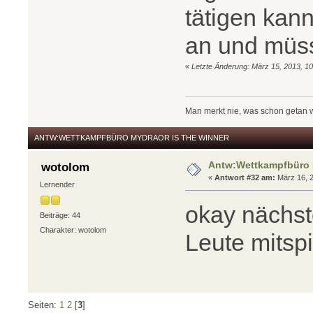
tätigen kann
an und müs
«
Letzte Änderung: März 15, 2013, 1
Man merkt nie, was schon getan 
ANTW:WETTKAMPFBÜRO MYDRAOR IS THE WINNER
Antw:Wettkampfbüro M
wotolom
«
Antwort #32 am:
März 16, 2
Lernender
okay nächst
Beiträge: 44
Charakter: wotolom
Leute mitsp
Seiten:
1
2
[
3
]