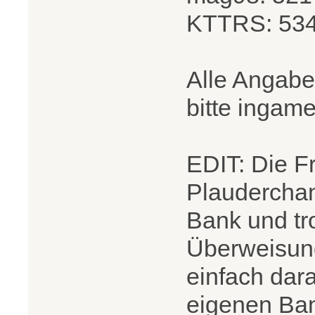
KTTRS: 53
Alle Angab
bitte ingam
EDIT: Die F
Plauderchan
Bank und tr
Überweisung
einfach dar
eigenen Ba