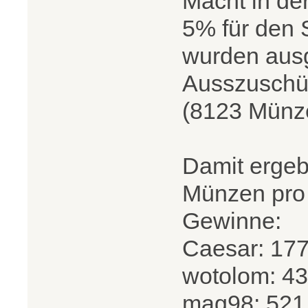
Macht in d
5% für den 
wurden ausg
Ausszuschüt
(8123 Münz
Damit ergeb
Münzen pro
Gewinne:
Caesar: 17
wotolom: 4
mag98: 521