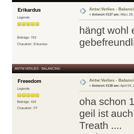
Antw:Verlies - Balanc
Erikardus
«
Antwort #137 am:
März 28, 
Legende
hängt wohl 
Beiträge: 763
gebefreundl
Charakter: Erikardus
ANTW:VERLIES - BALANCING
Antw:Verlies - Balanc
Freeedom
«
Antwort #138 am:
April 04,
Legende
oha schon 1
Beiträge: 434
Charakter: FF
geil ist au
Treath ....