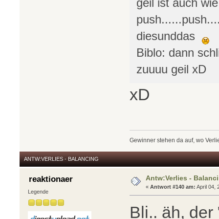
geil ist auch wi
push......push..
diesunddas
Biblo: dann sch
zuuuu geil xD
xD
Gewinner stehen da auf, wo Verlie
ANTW:VERLIES - BALANCING
Antw:Verlies - Balanc
reaktionaer
«
Antwort #140 am:
April 04,
Legende
Bli.. äh, der