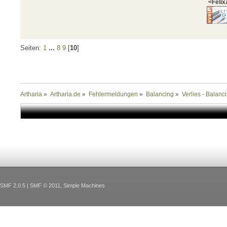
<Felix
Seiten:
1
...
8
9
[
10
]
Artharia
»
Artharia.de
»
Fehlermeldungen
»
Balancing
»
Verlies - Balanc
SMF 2.0.5
|
SMF © 2011
,
Simple Machines