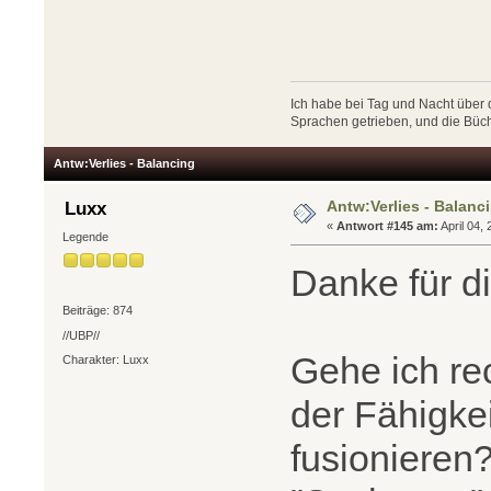
Ich habe bei Tag und Nacht über
Sprachen getrieben, und die Büc
Antw:Verlies - Balancing
Antw:Verlies - Balanc
Luxx
«
Antwort #145 am:
April 04,
Legende
Danke für di
Beiträge: 874
//UBP//
Gehe ich re
Charakter: Luxx
der Fähigke
fusionieren