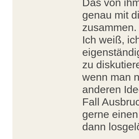
Das von ih
genau mit d
zusammen.
Ich weiß, ic
eigenständi
zu diskutier
wenn man nu
anderen Ide
Fall Ausbru
gerne einen
dann losgelö