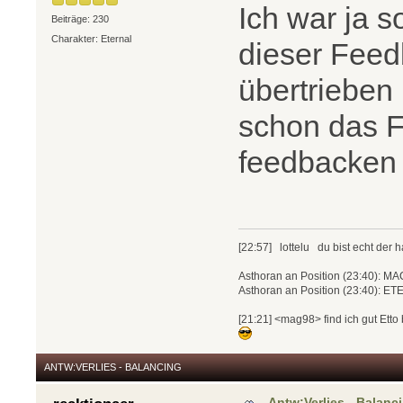
Ich war ja 
Beiträge: 230
Charakter: Eternal
dieser Feed
übertrieben 
schon das F
feedbacke
[22:57] lottelu du bist echt der
Asthoran an Position (23:40): 
Asthoran an Position (23:40): 
[21:21] <mag98> find ich gut Etto 
ANTW:VERLIES - BALANCING
Antw:Verlies - Balanc