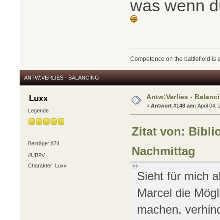
was wenn du
Competence on the battlefield is a
ANTW:VERLIES - BALANCING
Antw:Verlies - Balanc
Luxx
«
Antwort #148 am:
April 04,
Legende
Zitat von: Bibli
Beiträge: 874
Nachmittag
//UBP//
Charakter: Luxx
Sieht für mich a
Marcel die Mögl
machen, verhind