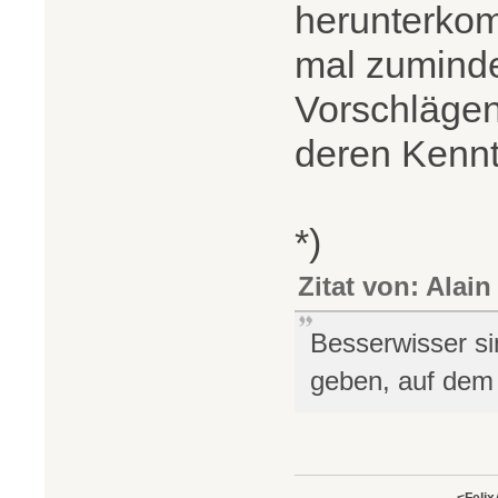
herunterkom
mal zuminde
Vorschläge
deren Kenn
*)
Zitat von: Alain
Besserwisser si
geben, auf dem s
<Felix