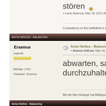
stören
«
Letzte Änderung: März 28, 2013, 0
Competence on the battlefield is a
ANTW:VERLIES - BALANCING
Antw:Verlies - Balanc
Erasmus
«
Antwort #136 am:
März 28, 
Legende
abwarten, sa
Beiträge: 2.612
durchzuhalt
Charakter: Erasmus
Wo die Gier hinlangt, hat Mäßigun
Antw:Verlies - Balancing