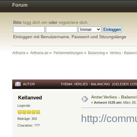
Forum
Bitte
logg dich ein
oder
registriere dich
.
Einloggen mit Benutzername, Passwort und Sitzungslänge
Artharia
»
Artharia.de
»
Fehlermeldungen
»
Balancing
»
Verlies - Balanc
AUTOR
THEMA: VERLIES - BALANCING (GELESEN 1225
Antw:Verlies - Balanc
Kellanved
«
Antwort #135 am:
März 28, 
Legende
http://comm
Beiträge: 302
Charakter: ???