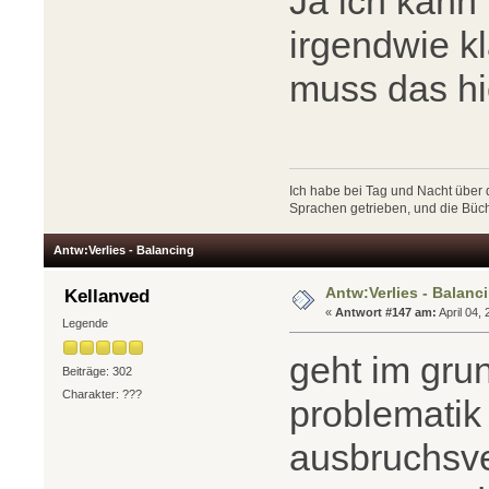
Ja ich kann 
irgendwie k
muss das hi
Ich habe bei Tag und Nacht über
Sprachen getrieben, und die Büc
Antw:Verlies - Balancing
Antw:Verlies - Balanc
Kellanved
«
Antwort #147 am:
April 04,
Legende
geht im grun
Beiträge: 302
Charakter: ???
problematik
ausbruchsver