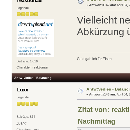
reaktionaer
«
Antwort #142 am:
April 04,
Legende
Vielleicht n
Abkürzung 
Gold gab ich für Eisen
Beiträge: 1.019
Charakter: reaktionaer
Antw:Verlies - Balancing
Antw:Verlies - Balanc
Luxx
«
Antwort #143 am:
April 04,
Legende
Zitat von: reakt
Beiträge: 874
Nachmittag
//UBP//
Charakter: Luxx