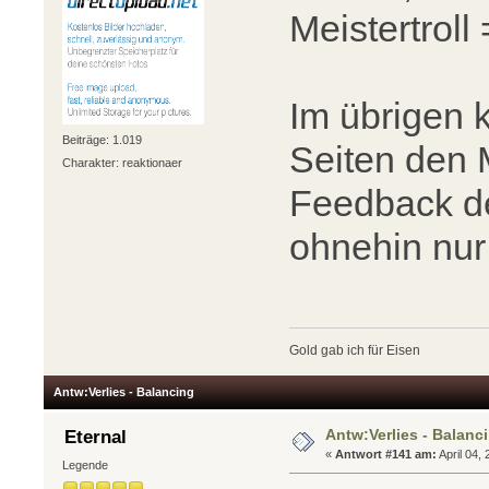
Meistertroll 
Im übrigen 
Beiträge: 1.019
Seiten den 
Charakter: reaktionaer
Feedback de
ohnehin nur
Gold gab ich für Eisen
Antw:Verlies - Balancing
Antw:Verlies - Balanc
Eternal
«
Antwort #141 am:
April 04,
Legende