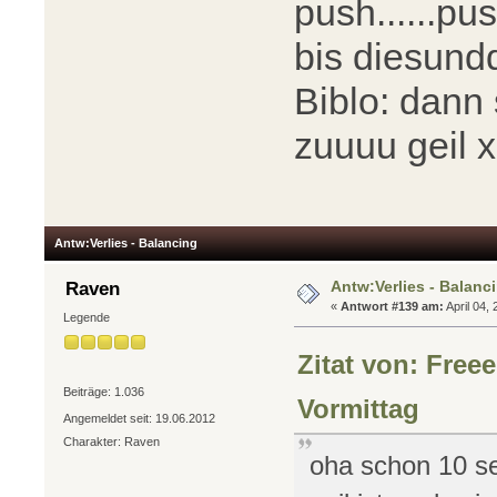
push......pu
bis diesun
Biblo: dann
zuuuu geil 
Antw:Verlies - Balancing
Antw:Verlies - Balanc
Raven
«
Antwort #139 am:
April 04,
Legende
Zitat von: Free
Beiträge: 1.036
Vormittag
Angemeldet seit: 19.06.2012
Charakter: Raven
oha schon 10 se