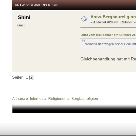
ANTW:BERGBAURELIGION
Antw:Bergbaureligio
Shini
«
Antwort #20 am:
Oktober 26
Gast
Zitat von: reaktionaer am Oktober 2
Niemand darf wegen seiner Herkunft
Gleichbehandlung hat mit Rel
Seiten:
1
[
2
]
Artharia
»
Internes
»
Religionen
»
Bergbaureligion