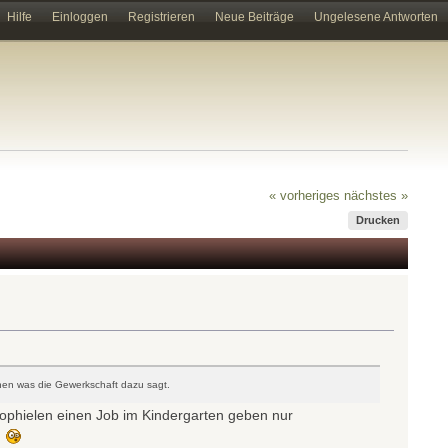
Hilfe
Einloggen
Registrieren
Neue Beiträge
Ungelesene Antworten
« vorheriges
nächstes »
Drucken
ehen was die Gewerkschaft dazu sagt.
dophielen einen Job im Kindergarten geben nur
!