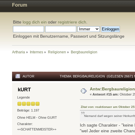
Forum
Bitte
logg dich ein
oder
registriere dich
.
Einloggen mit Benutzername, Passwort und Sitzungslänge
Artharia
»
Internes
»
Religionen
»
Bergbaureligion
AUTOR
THEMA: BERGBAURELIGION (GELESEN 26671 
Antw:Bergbaureligio
kURT
«
Antwort #15 am:
Oktober 25
Legende
Zitat von: reaktionaer am Oktober 2
Beiträge: 1.197
Niemand darf wegen seiner Herkunft
Ohne HELM - Ohne GURT
Charakter:
Ich sagte Charakter - "kein
++SCHATTENMEISTER++
"wel Jeder eine zweite Chan