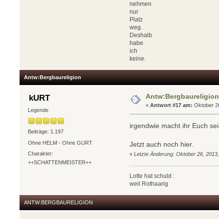
nehmen
nur
Platz
weg.
Deshalb
habe
ich
keine.
Antw:Bergbaureligion
Antw:Bergbaureligio
kURT
«
Antwort #17 am:
Oktober 26
Legende
irgendwie macht ihr Euch sei
Beiträge: 1.197
Ohne HELM - Ohne GURT
Jetzt auch noch hier.
Charakter:
«
Letzte Änderung: Oktober 26, 2013
++SCHATTENMEISTER++
Lotte hat schuld :
weil Rothaarig
ANTW:BERGBAURELIGION