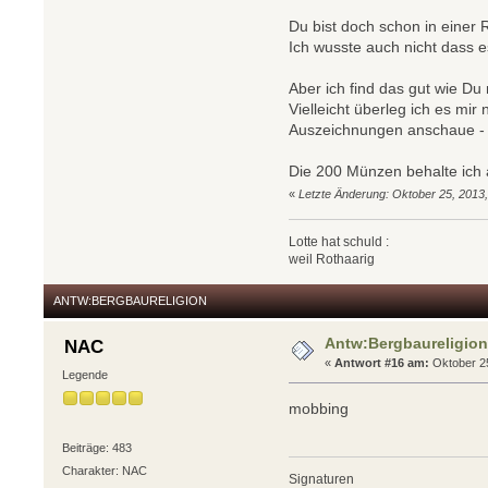
Du bist doch schon in einer R
Ich wusste auch nicht dass e
Aber ich find das gut wie D
Vielleicht überleg ich es mi
Auszeichnungen anschaue - "
Die 200 Münzen behalte ich 
«
Letzte Änderung: Oktober 25, 2013
Lotte hat schuld :
weil Rothaarig
ANTW:BERGBAURELIGION
Antw:Bergbaureligio
NAC
«
Antwort #16 am:
Oktober 25
Legende
mobbing
Beiträge: 483
Charakter: NAC
Signaturen