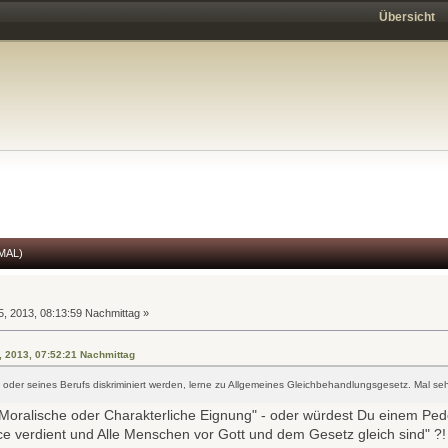
Übersicht
MAL)
n
, 2013, 08:13:59 Nachmittag »
5, 2013, 07:52:21 Nachmittag
 oder seines Berufs diskriminiert werden, lerne zu Allgemeines Gleichbehandlungsgesetz. Mal s
e Moralische oder Charakterliche Eignung" - oder würdest Du einem Pe
ce verdient und Alle Menschen vor Gott und dem Gesetz gleich sind" ?