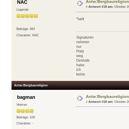
Antw:Bergbaureligio
NAC
«
Antwort #18 am:
Oktober 26
Legende
*seit
Beiträge: 483
Charakter: NAC
Signaturen
nehmen
nur
Platz
weg.
Deshalb
habe
ich
keine.
Antw:Bergbaureligion
Antw:Bergbaureligio
bagman
«
Antwort #19 am:
Oktober 26
Veteran
Beiträge: 109
Charakter: -