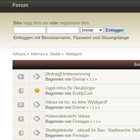
Forum
Bitte
logg dich ein
oder
registriere dich
.
Einloggen mit Benutzername, Passwort und Sitzungslänge
Artharia
»
Internes
»
Städte
»
Wyldgard
Bet
[Antrag]Umbenennung
Begonnen von
Eternal
«
1
2
»
Jagd-Infos für Neubürger
Begonnen von
BuddyCool
Vakaa ist tot, es lebe Wyldgard!
Begonnen von
Eternal
«
1
2
3
»
Hüttenübersicht Vakaa
Begonnen von
Finnegan
«
1
2
»
Stadtgebäude - aktuell im Bau: Stadtwache Stuf
Begonnen von
Finnegan