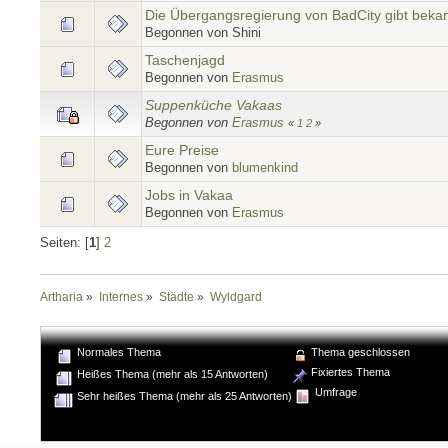
Die Übergangsregierung von BadCity gibt bekan
Begonnen von Shini
Taschenjagd
Begonnen von
Erasmus
Suppenküche Vakaas
Begonnen von
Erasmus
«
1
2
»
Eure Preise
Begonnen von
blumenkind
Jobs in Vakaa
Begonnen von
Erasmus
Seiten: [
1
]
2
Artharia
»
Internes
»
Städte
»
Wyldgard
Normales Thema
Thema geschlossen
Fixiertes Thema
Heißes Thema (mehr als 15 Antworten)
Umfrage
Sehr heißes Thema (mehr als 25 Antworten)