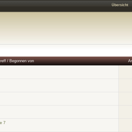
Übersicht
reff
/
Begonnen von
An
e 7