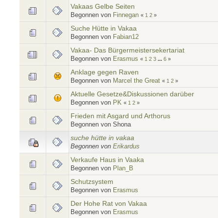
Vakaas Gelbe Seiten
Begonnen von
Finnegan
«
1
2
»
Suche Hütte in Vakaa
Begonnen von
Fabian12
Vakaa- Das Bürgermeistersekertariat
Begonnen von
Erasmus
«
1
2
3
...
6
»
Anklage gegen Raven
Begonnen von
Marcel the Great
«
1
2
»
Aktuelle Gesetze&Diskussionen darüber
Begonnen von
PK
«
1
2
»
Frieden mit Asgard und Arthorus
Begonnen von Shona
suche hütte in vakaa
Begonnen von
Erikardus
Verkaufe Haus in Vaaka
Begonnen von
Plan_B
Schutzsystem
Begonnen von
Erasmus
Der Hohe Rat von Vakaa
Begonnen von
Erasmus