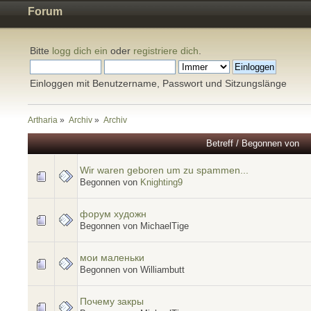
Forum
Bitte
logg dich ein
oder
registriere dich
.
Einloggen mit Benutzername, Passwort und Sitzungslänge
Artharia
»
Archiv
»
Archiv
Betreff
/
Begonnen von
Wir waren geboren um zu spammen...
Begonnen von
Knighting9
форум художн
Begonnen von MichaelTige
мои маленьки
Begonnen von Williambutt
Почему закры