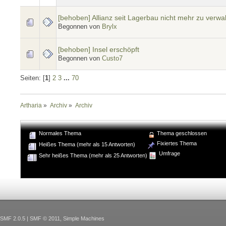
[behoben] Allianz seit Lagerbau nicht mehr zu verwa
Begonnen von
Brylx
[behoben] Insel erschöpft
Begonnen von
Custo7
Seiten: [
1
]
2
3
...
70
Artharia
»
Archiv
»
Archiv
Normales Thema
Thema geschlossen
Fixiertes Thema
Heißes Thema (mehr als 15 Antworten)
Umfrage
Sehr heißes Thema (mehr als 25 Antworten)
SMF 2.0.5
|
SMF © 2011
,
Simple Machines