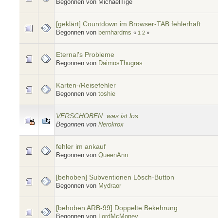
Begonnen von MichaelTige
[geklärt] Countdown im Browser-TAB fehlerhaft
Begonnen von
bernhardms
«
1
2
»
Eternal's Probleme
Begonnen von
DaimosThugras
Karten-/Reisefehler
Begonnen von
toshie
VERSCHOBEN: was ist los
Begonnen von
Nerokrox
fehler im ankauf
Begonnen von
QueenAnn
[behoben] Subventionen Lösch-Button
Begonnen von
Mydraor
[behoben ARB-99] Doppelte Bekehrung
Begonnen von
LordMcMoney