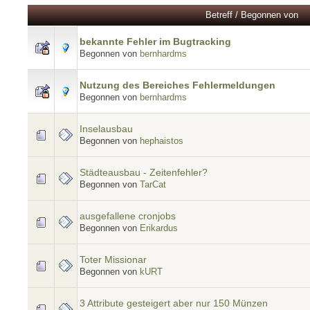
Betreff
/
Begonnen von
bekannte Fehler im Bugtracking
Begonnen von
bernhardms
Nutzung des Bereiches Fehlermeldungen
Begonnen von
bernhardms
Inselausbau
Begonnen von
hephaistos
Städteausbau - Zeitenfehler?
Begonnen von
TarCat
ausgefallene cronjobs
Begonnen von
Erikardus
Toter Missionar
Begonnen von
kURT
3 Attribute gesteigert aber nur 150 Münzen