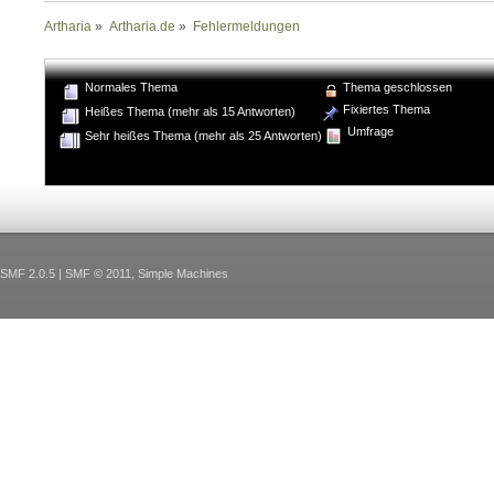
Artharia
»
Artharia.de
»
Fehlermeldungen
Normales Thema
Thema geschlossen
Fixiertes Thema
Heißes Thema (mehr als 15 Antworten)
Umfrage
Sehr heißes Thema (mehr als 25 Antworten)
SMF 2.0.5
|
SMF © 2011
,
Simple Machines