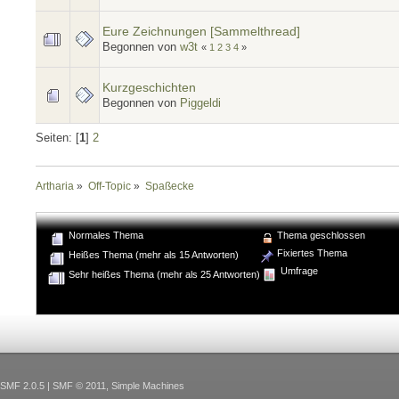
Eure Zeichnungen [Sammelthread]
Begonnen von
w3t
«
1
2
3
4
»
Kurzgeschichten
Begonnen von
Piggeldi
Seiten: [
1
]
2
Artharia
»
Off-Topic
»
Spaßecke
Normales Thema
Thema geschlossen
Fixiertes Thema
Heißes Thema (mehr als 15 Antworten)
Umfrage
Sehr heißes Thema (mehr als 25 Antworten)
SMF 2.0.5
|
SMF © 2011
,
Simple Machines