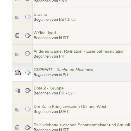
Begonnen von Shini
Drache
Begonnen von
h3r4l1nd3
WYlde Jagd
Begonnen von
kURT
Anderes Game: Railnation - Eisenbahnsimulation
Begonnen von
PK
GISIBERT - Rache an Moletown.
Begonnen von
kURT
Dota 2 - Gruppe
Begonnen von
PK
«
1
2
»
Der Kalte Krieg zwischen Ost und West
Begonnen von
kURT
Politikdebatte zwischen Schattenmeister und Arnubil
Begonnen von
kURT