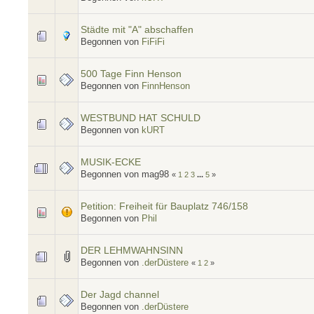
Städte mit "A" abschaffen
Begonnen von
FiFiFi
500 Tage Finn Henson
Begonnen von
FinnHenson
WESTBUND HAT SCHULD
Begonnen von
kURT
MUSIK-ECKE
Begonnen von mag98
«
1
2
3
...
5
»
Petition: Freiheit für Bauplatz 746/158
Begonnen von
Phil
DER LEHMWAHNSINN
Begonnen von
.derDüstere
«
1
2
»
Der Jagd channel
Begonnen von
.derDüstere