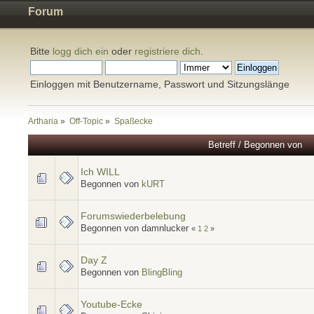
Forum
Bitte
logg dich ein
oder
registriere dich
.
Einloggen mit Benutzername, Passwort und Sitzungslänge
Artharia
»
Off-Topic
»
Spaßecke
Betreff
/
Begonnen von
Ich WILL
Begonnen von
kURT
Forumswiederbelebung
Begonnen von damnlucker
«
1
2
»
Day Z
Begonnen von
BlingBling
Youtube-Ecke