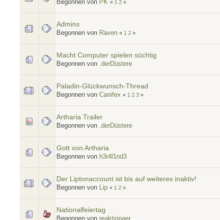
Begonnen von
PK
«
1
2
»
Admins
Begonnen von
Raven
«
1
2
»
Macht Computer spielen süchtig
Begonnen von
.derDüstere
Paladin-Glückwunsch-Thread
Begonnen von
Canifex
«
1
2
3
»
Artharia Trailer
Begonnen von
.derDüstere
Gott von Artharia
Begonnen von
h3r4l1nd3
Der Liptonaccount ist bis auf weiteres inaktiv!
Begonnen von
Lip
«
1
2
»
Nationalfeiertag
Begonnen von
reaktionaer