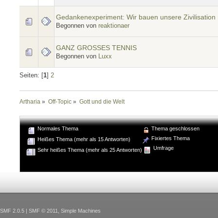
Gedankenexperiment: Wir bauen unsere Zivilisation
Begonnen von
reaktionaer
GANZ GROSSES TENNIS
Begonnen von
Luxx
Seiten: [
1
]
2
Artharia
»
Off-Topic
»
Gott und die Welt
Normales Thema
Thema geschlossen
Fixiertes Thema
Heißes Thema (mehr als 15 Antworten)
Umfrage
Sehr heißes Thema (mehr als 25 Antworten)
SMF 2.0.5
|
SMF © 2011
,
Simple Machines