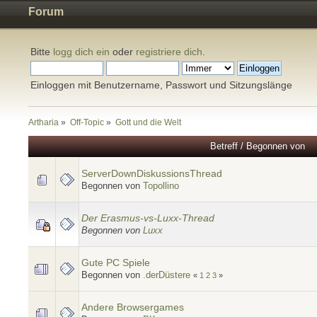
Forum
Bitte
logg dich ein
oder
registriere dich
.
Einloggen mit Benutzername, Passwort und Sitzungslänge
Artharia
»
Off-Topic
»
Gott und die Welt
Betreff
/
Begonnen von
ServerDownDiskussionsThread
Begonnen von
Topollino
Der Erasmus-vs-Luxx-Thread
Begonnen von
Luxx
Gute PC Spiele
Begonnen von
.derDüstere
«
1
2
3
»
Andere Browsergames